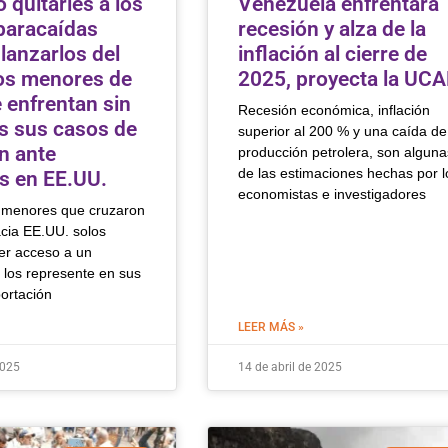
 quitarles a los
Venezuela enfrentará
 paracaídas
recesión y alza de la
lanzarlos del
inflación al cierre de
los menores de
2025, proyecta la UC
 enfrentan sin
Recesión económica, inflación
 sus casos de
superior al 200 % y una caída de
n ante
producción petrolera, son alguna
de las estimaciones hechas por l
es en EE.UU.
economistas e investigadores
 menores que cruzaron
acia EE.UU. solos
er acceso a un
los represente en sus
ortación
LEER MÁS »
2025
14 de abril de 2025