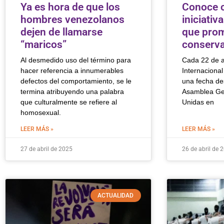
Ya es hora de que los
Conoce 
hombres venezolanos
iniciati
dejen de llamarse
que prom
“maricos”
conserv
Al desmedido uso del término para
Cada 22 de ab
hacer referencia a innumerables
Internacional
defectos del comportamiento, se le
una fecha de
termina atribuyendo una palabra
Asamblea Gen
que culturalmente se refiere al
Unidas en
homosexual.
LEER MÁS »
LEER MÁS »
27 de abril de 2025
26 de abril de 
ACTUALIDAD