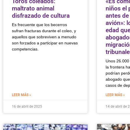
Toros coleados:
«Es como
maltrato animal
niños el
disfrazado de cultura
antes de 
avión»: 
Es frecuente que los becerros
edad que
sufran fracturas durante el coleo, y
abogados
aquellos que sobreviven a menudo
son forzados a participar en nuevas
migració
competencias.
tribunal
Unos 26.000
la frontera h
podrían perd
abogado que 
casos de dep
LEER MÁS »
LEER MÁS »
16 de abril de 2025
14 de abril de 