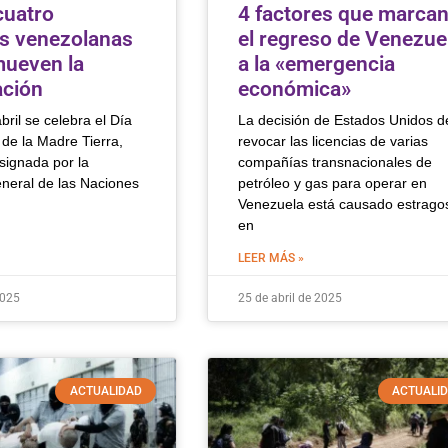
cuatro
4 factores que marca
vas venezolanas
el regreso de Venezue
ueven la
a la «emergencia
ación
económica»
ril se celebra el Día
La decisión de Estados Unidos d
 de la Madre Tierra,
revocar las licencias de varias
signada por la
compañías transnacionales de
eral de las Naciones
petróleo y gas para operar en
Venezuela está causado estrago
en
LEER MÁS »
2025
25 de abril de 2025
ACTUALIDAD
ACTUALI