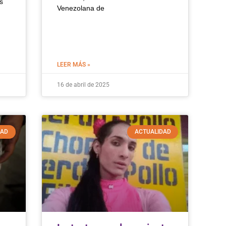
s
Venezolana de
LEER MÁS »
16 de abril de 2025
DAD
ACTUALIDAD