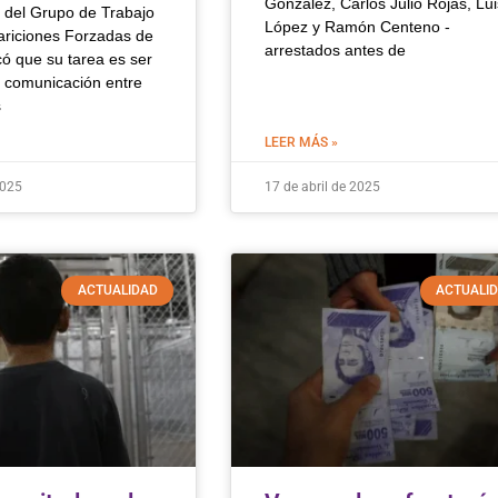
González, Carlos Julio Rojas, Lui
e del Grupo de Trabajo
López y Ramón Centeno -
riciones Forzadas de
arrestados antes de
ó que su tarea es ser
 comunicación entre
s
LEER MÁS »
2025
17 de abril de 2025
ACTUALIDAD
ACTUALI