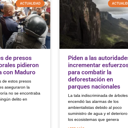
ACTUALIDAD
ACTUALI
es de presos
Piden a las autoridade
orales pidieron
incrementar esfuerzo
a con Maduro
para combatir la
deforestación en
s de estos presos
parques nacionales
es aseguraron la
ría no se encontraba
La tala indiscriminada de árboles
ingún delito en
encendió las alarmas de los
ambientalistas debido al poco
suministro de agua y el deterioro
los ecosistemas que genera