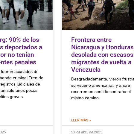
g: 90% de los
Frontera entre
s deportados a
Nicaragua y Honduras
dor no tenían
desolada con escasos
ntes penales
migrantes de vuelta a
Venezuela
fueron acusados ​​de
 banda criminal Tren de
Desgraciadamente, vieron frustr
egistros judiciales de
su «sueño americano» y ahora
an solo unos pocos
recorren en sentido contrario el
litos graves
mismo camino
LEER MÁS »
2025
21 de abril de 2025