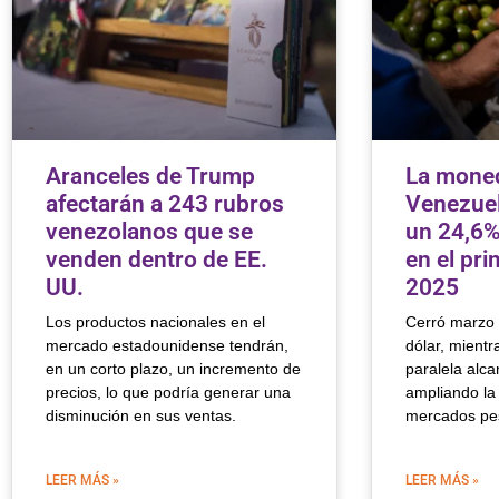
Aranceles de Trump
La mone
afectarán a 243 rubros
Venezuel
venezolanos que se
un 24,6% 
venden dentro de EE.
en el pri
UU.
2025
Los productos nacionales en el
Cerró marzo 
mercado estadounidense tendrán,
dólar, mientr
en un corto plazo, un incremento de
paralela alca
precios, lo que podría generar una
ampliando la
disminución en sus ventas.
mercados pes
LEER MÁS »
LEER MÁS »