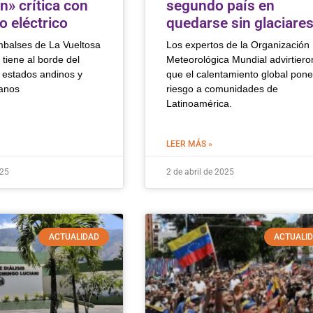
n» crítica con
segundo país en
io eléctrico
quedarse sin glaciare
balses de La Vueltosa
Los expertos de la Organización
tiene al borde del
Meteorológica Mundial advirtiero
s estados andinos y
que el calentamiento global pon
canos
riesgo a comunidades de
Latinoamérica.
LEER MÁS »
025
2 de abril de 2025
ACTUALIDAD
ACTUALI