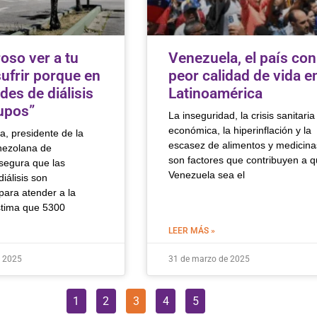
oso ver a tu
Venezuela, el país con
sufrir porque en
peor calidad de vida e
des de diálisis
Latinoamérica
upos”
La inseguridad, la crisis sanitaria
económica, la hiperinflación y la
a, presidente de la
escasez de alimentos y medicina
nezolana de
son factores que contribuyen a 
asegura que las
Venezuela sea el
iálisis son
 para atender a la
stima que 5300
LEER MÁS »
e 2025
31 de marzo de 2025
1
2
3
4
5