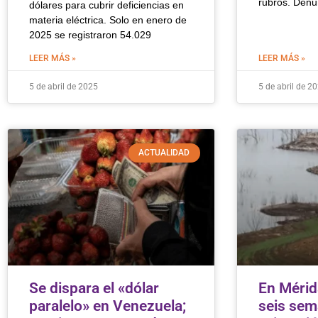
rubros. Denu
dólares para cubrir deficiencias en
materia eléctrica. Solo en enero de
2025 se registraron 54.029
LEER MÁS »
LEER MÁS »
5 de abril de 2025
5 de abril de 2
ACTUALIDAD
Se dispara el «dólar
En Mérid
paralelo» en Venezuela;
seis sem