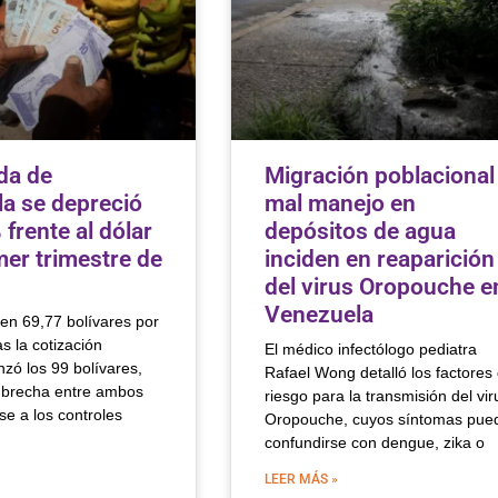
da de
Migración poblacional
a se depreció
mal manejo en
frente al dólar
depósitos de agua
mer trimestre de
inciden en reaparición
del virus Oropouche e
Venezuela
en 69,77 bolívares por
as la cotización
El médico infectólogo pediatra
nzó los 99 bolívares,
Rafael Wong detalló los factores
 brecha entre ambos
riesgo para la transmisión del vir
e a los controles
Oropouche, cuyos síntomas pue
confundirse con dengue, zika o
LEER MÁS »