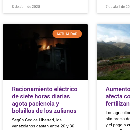
8 de abril de 2025
7 de abril de 2
ACTUALIDAD
Racionamiento eléctrico
Aumento 
de siete horas diarias
afecta c
agota paciencia y
fertiliza
bolsillos de los zulianos
Los agriculto
alto precio d
Según Cedice Libertad, los
y el pago a 
venezolanos gastan entre 20 y 30