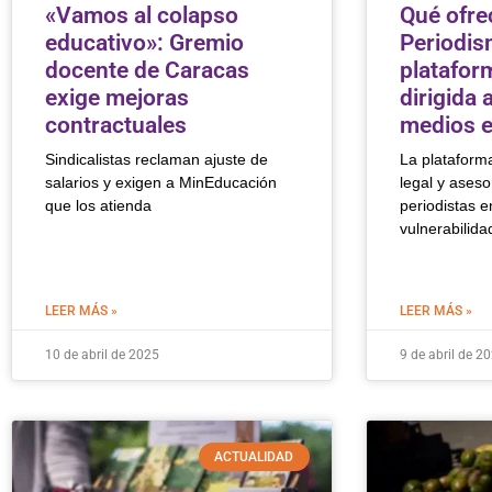
«Vamos al colapso
Qué ofre
educativo»: Gremio
Periodism
docente de Caracas
platafor
exige mejoras
dirigida 
contractuales
medios en
Sindicalistas reclaman ajuste de
La plataform
salarios y exigen a MinEducación
legal y aseso
que los atienda
periodistas e
vulnerabilida
LEER MÁS »
LEER MÁS »
10 de abril de 2025
9 de abril de 2
ACTUALIDAD