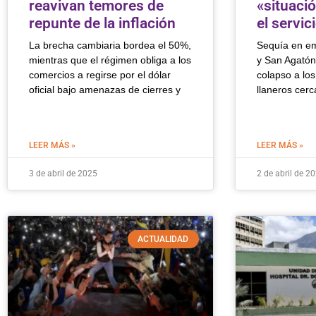
reavivan temores de
«situació
repunte de la inflación
el servic
La brecha cambiaria bordea el 50%,
Sequía en em
mientras que el régimen obliga a los
y San Agatón 
comercios a regirse por el dólar
colapso a lo
oficial bajo amenazas de cierres y
llaneros cer
LEER MÁS »
LEER MÁS »
3 de abril de 2025
2 de abril de 2
ACTUALIDAD