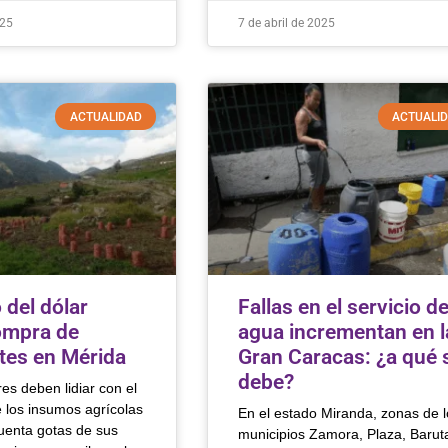
025
7 de abril de 2025
ACTUALIDAD
ACTUALI
del dólar
Fallas en el servicio d
ompra de
agua incrementan en l
ntes en Mérida
Gran Caracas: ¿a qué 
debe?
res deben lidiar con el
e los insumos agrícolas
En el estado Miranda, zonas de l
cuenta gotas de sus
municipios Zamora, Plaza, Barut