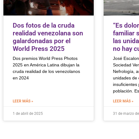
Dos fotos de la cruda
“Es dolor
realidad venezolana son
familiar 
galardonadas por el
las unida
World Press 2025
no hay c
Dos premios World Press Photos
José Escalon
2025 en América Latina dibujan la
Sociedad Ve
cruda realidad de los venezolanos
Nefrología, 
en 2024
unidades de d
insuficientes
población. E
LEER MÁS »
LEER MÁS »
1 de abril de 2025
31 de marzo d