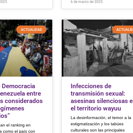
2025
6 de marzo de 2025
ACTUALIDAD
ACTUALI
e Democracia
Infecciones de
Venezuela entre
transmisión sexual:
es considerados
asesinas silenciosas 
egímenes
el territorio wayuu
ios”
La desinformación, el temor a la
estigmatización y los tabúes
an el ranking en
culturales son las principales
a como el país con