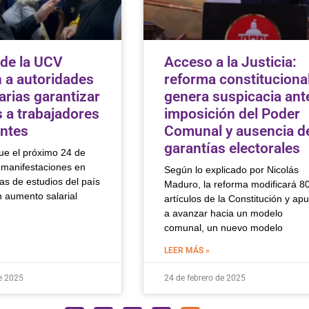
de la UCV
Acceso a la Justicia:
n a autoridades
reforma constituciona
arias garantizar
genera suspicacia ant
 a trabajadores
imposición del Poder
antes
Comunal y ausencia d
garantías electorales
ue el próximo 24 de
manifestaciones en
Según lo explicado por Nicolás
as de estudios del país
Maduro, la reforma modificará 8
n aumento salarial
artículos de la Constitución y ap
a avanzar hacia un modelo
comunal, un nuevo modelo
LEER MÁS »
e 2025
24 de febrero de 2025