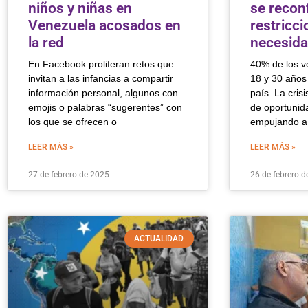
niños y niñas en
se recon
Venezuela acosados en
restricci
la red
necesida
En Facebook proliferan retos que
40% de los v
invitan a las infancias a compartir
18 y 30 años
información personal, algunos con
país. La crisi
emojis o palabras “sugerentes” con
de oportunid
los que se ofrecen o
empujando a
LEER MÁS »
LEER MÁS »
27 de febrero de 2025
26 de febrero d
ACTUALIDAD