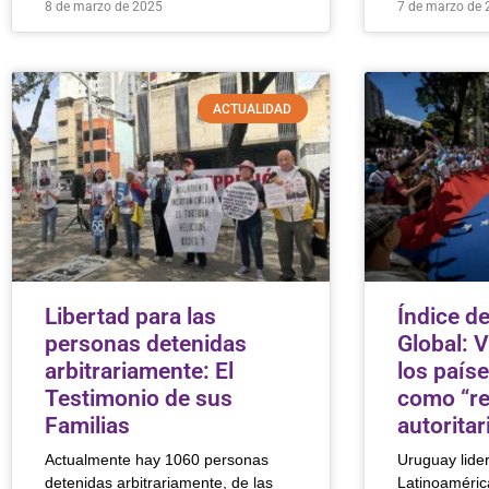
8 de marzo de 2025
7 de marzo de 
ACTUALIDAD
Libertad para las
Índice d
personas detenidas
Global: 
arbitrariamente: El
los país
Testimonio de sus
como “r
Familias
autoritar
Actualmente hay 1060 personas
Uruguay lider
detenidas arbitrariamente, de las
Latinoaméric