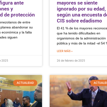
figura ante
mayores se siente
ones y
ignorado por su edad,
d de protección
según una encuesta d
CIS sobre edadismo
enezolanos de entre
 planea abandonar su
El 41 % de los mayores reconoc
s económica y la falta
que ha tenido dificultades en
ades siguen
organismos de la administración
pública y más de la mitad -el 54 
LEER MÁS »
e 2025
26 de febrero de 2025
ACTUALIDAD
ACTUALI