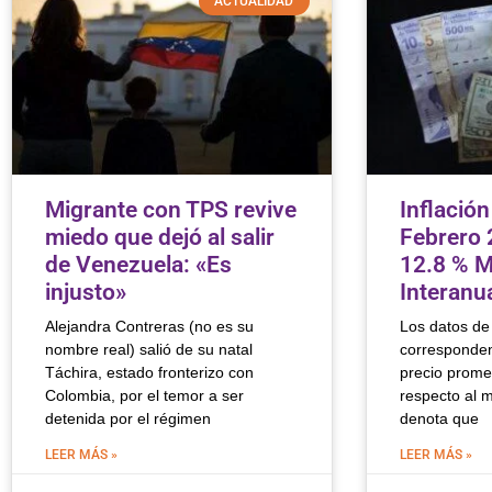
ACTUALIDAD
Migrante con TPS revive
Inflació
miedo que dejó al salir
Febrero 
de Venezuela: «Es
12.8 % M
injusto»
Interanu
Alejandra Contreras (no es su
Los datos de 
nombre real) salió de su natal
corresponde
Táchira, estado fronterizo con
precio prome
Colombia, por el temor a ser
respecto al m
detenida por el régimen
denota que
LEER MÁS »
LEER MÁS »