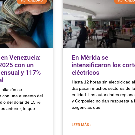
ACTUALIDAD
ACTUALI
n en Venezuela:
En Mérida se
2025 con un
intensificaron los cor
ensual y 117%
eléctricos
al
Hasta 12 horas sin electricidad al
día pasan muchos sectores de la
inflación se
entidad. Las autoridades regiona
n con una aumento del
y Corpoelec no dan respuesta a 
dio del dólar de 15 %
exigencias que,
es anterior, lo que
LEER MÁS »