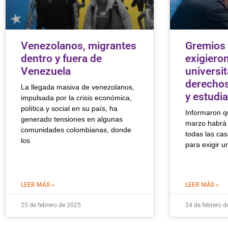
Venezolanos, migrantes
Gremios 
dentro y fuera de
exigiero
Venezuela
universit
derechos
La llegada masiva de venezolanos,
y estudi
impulsada por la crisis económica,
política y social en su país, ha
Informaron q
generado tensiones en algunas
marzo habrá 
comunidades colombianas, donde
todas las cas
los
para exigir u
LEER MÁS »
LEER MÁS »
25 de febrero de 2025
24 de febrero d