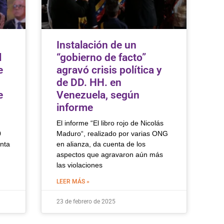
Instalación de un
l
“gobierno de facto”
e
agravó crisis política y
de DD. HH. en
e
Venezuela, según
informe
El informe “El libro rojo de Nicolás
0
Maduro“, realizado por varias ONG
unta
en alianza, da cuenta de los
aspectos que agravaron aún más
las violaciones
LEER MÁS »
23 de febrero de 2025