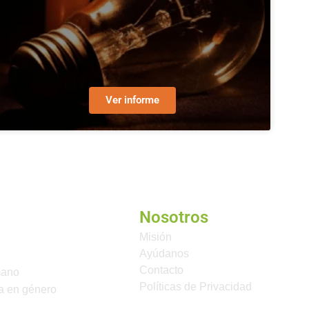
Ver informe
Nosotros
Misión
Ayúdanos
Contacto
mano
Políticas de Privacidad
a en género