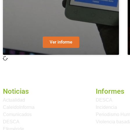
Ver informe
Noticias
Informes
Actualidad
DESCA
CaleidoInforma
Incidencia
Comunicados
Periodismo Hu
DESCA
Violencia basad
Efeméride