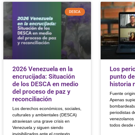
DESCA
2026 Venezuela en la
Los perio
encrucijada: Situación
punto de 
de los DESCA en medio
historia 
del proceso de paz y
Fuente origi
reconciliación
Apenas supi
bombardeaba
Los derechos económicos, sociales,
periodistas d
culturales y ambientales (DESCA)
venezolanos 
atraviesan una grave crisis en
todos desde e
Venezuela y siguen siendo
invisibilizados ante el contexto