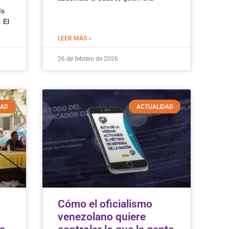
ís
 El
LEER MÁS »
26 de febrero de 2026
DAD
ACTUALIDAD
Cómo el oficialismo
venezolano quiere