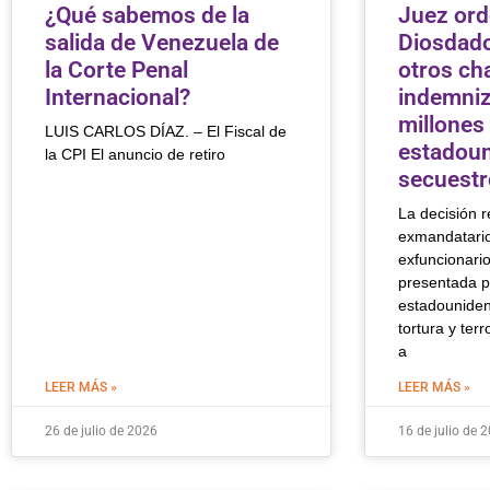
¿Qué sabemos de la
Juez ord
salida de Venezuela de
Diosdado
la Corte Penal
otros ch
Internacional?
indemniz
millones
LUIS CARLOS DÍAZ. – El Fiscal de
estadoun
la CPI El anuncio de retiro
secuestr
La decisión r
exmandatario
exfuncionari
presentada p
estadouniden
tortura y terr
a
LEER MÁS »
LEER MÁS »
26 de julio de 2026
16 de julio de 