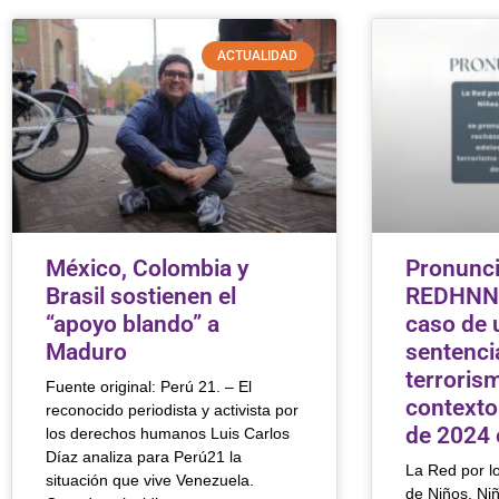
ACTUALIDAD
México, Colombia y
Pronunci
Brasil sostienen el
REDHNNA
“apoyo blando” a
caso de 
Maduro
sentenci
terrorism
Fuente original: Perú 21. – El
contexto
reconocido periodista y activista por
de 2024 
los derechos humanos Luis Carlos
Díaz analiza para Perú21 la
La Red por 
situación que vive Venezuela.
de Niños, Ni