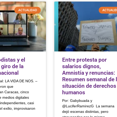
ACTUALIDAD
ACTUALI
distas y el
Entre protesta por
giro de la
salarios dignos,
nacional
Amnistía y renuncias:
Resumen semanal de 
nal: LA VIDA DE NOS. –
situación de derechos
eron que
humanos
n Caracas, cinco
e medios digitales
Por: Gabybuada y
independientes, casi
@LuciferRamirezG La semana
l exilio, improvisaron
dejó escenas distintas, pero