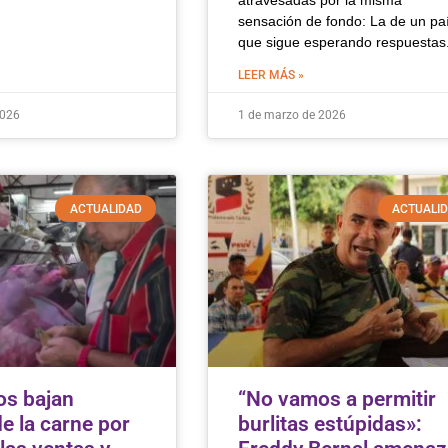
atravesadas por la misma
sensación de fondo: La de un pa
que sigue esperando respuestas.
LEER MÁS »
2026
1 de marzo de 2026
ACTUALIDAD
ACTUALI
s bajan
“No vamos a permitir
e la carne por
burlitas estúpidas»: