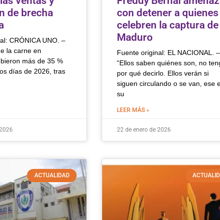
las ventas y
Freddy Bernal amenaz
n de brecha
con detener a quienes
a
celebren la captura de
Maduro
nal: CRÓNICA UNO. –
e la carne en
Fuente original: EL NACIONAL. –
ubieron más de 35 %
“Ellos saben quiénes son, no ten
os días de 2026, tras
por qué decirlo. Ellos verán si
siguen circulando o se van, ese 
su
LEER MÁS »
 2026
22 de enero de 2026
ACTUALIDAD
ACTUALI