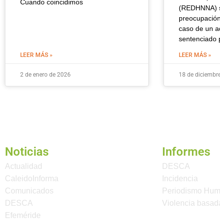
Cuando coincidimos
(REDHNNA) s
preocupación
caso de un a
sentenciado 
LEER MÁS »
LEER MÁS »
2 de enero de 2026
18 de diciembr
Noticias
Informes
Actualidad
DESCA
CaleidoInforma
Incidencia
Comunicados
Periodismo Hu
DESCA
Violencia basad
Efeméride