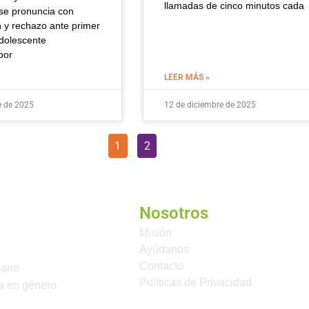
llamadas de cinco minutos cada
e pronuncia con
 y rechazo ante primer
dolescente
por
LEER MÁS »
e de 2025
12 de diciembre de 2025
1
2
Nosotros
Misión
Ayúdanos
Contacto
mano
Políticas de Privacidad
a en género