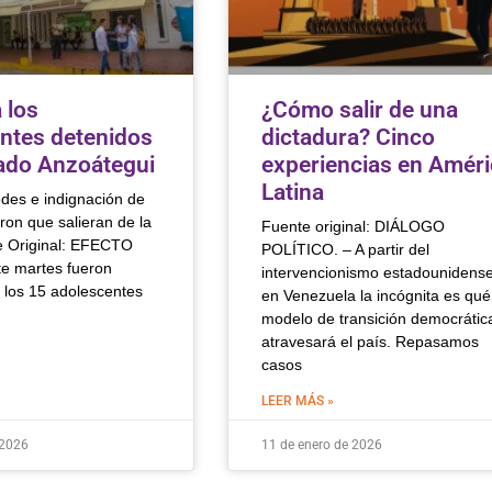
 los
¿Cómo salir de una
ntes detenidos
dictadura? Cinco
tado Anzoátegui
experiencias en Améri
Latina
edes e indignación de
ron que salieran de la
Fuente original: DIÁLOGO
e Original: EFECTO
POLÍTICO. – A partir del
 martes fueron
intervencionismo estadounidens
 los 15 adolescentes
en Venezuela la incógnita es qué
modelo de transición democrátic
atravesará el país. Repasamos
casos
LEER MÁS »
 2026
11 de enero de 2026