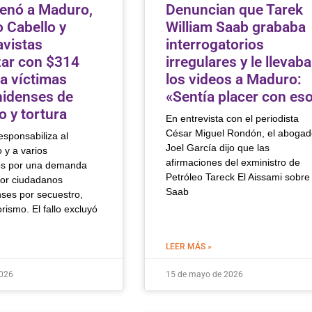
enó a Maduro,
Denuncian que Tarek
 Cabello y
William Saab grababa
avistas
interrogatorios
ar con $314
irregulares y le llevaba
 a víctimas
los videos a Maduro:
idenses de
«Sentía placer con es
o y tortura
En entrevista con el periodista
César Miguel Rondón, el abogad
esponsabiliza al
Joel García dijo que las
 y a varios
afirmaciones del exministro de
os por una demanda
Petróleo Tareck El Aissami sobre
or ciudadanos
Saab
ses por secuestro,
orismo. El fallo excluyó
LEER MÁS »
2026
15 de mayo de 2026