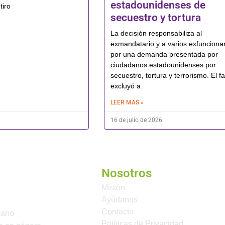
estadounidenses de
tiro
secuestro y tortura
La decisión responsabiliza al
exmandatario y a varios exfunciona
por una demanda presentada por
ciudadanos estadounidenses por
secuestro, tortura y terrorismo. El fa
excluyó a
LEER MÁS »
6
16 de julio de 2026
Nosotros
Misión
Ayúdanos
Contacto
mano
Políticas de Privacidad