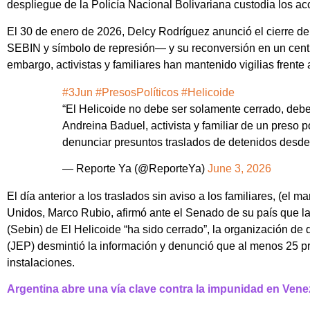
despliegue de la Policía Nacional Bolivariana custodia los ac
El 30 de enero de 2026, Delcy Rodríguez anunció el cierre de
SEBIN y símbolo de represión— y su reconversión en un centro 
embargo, activistas y familiares han mantenido vigilias frente a
#3Jun
#PresosPolíticos
#Helicoide
“El Helicoide no debe ser solamente cerrado, debe
Andreina Baduel, activista y familiar de un preso po
denunciar presuntos traslados de detenidos desde
— Reporte Ya (@ReporteYa)
June 3, 2026
El día anterior a los traslados sin aviso a los familiares, (el 
Unidos, Marco Rubio, afirmó ante el Senado de su país que la 
(Sebin) de El Helicoide “ha sido cerrado”, la organización d
(JEP) desmintió la información y denunció que al menos 25 p
instalaciones.
Argentina abre una vía clave contra la impunidad en Vene