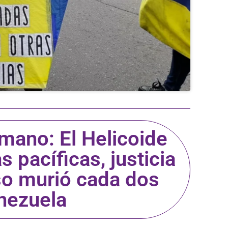
ano: El Helicoide
s pacíficas, justicia
eso murió cada dos
nezuela