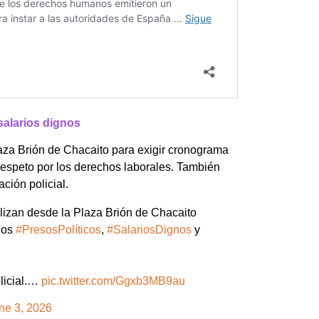
salarios dignos
Plaza Brión de Chacaito para exigir cronograma
y respeto por los derechos laborales. También
ción policial.
vilizan desde la Plaza Brión de Chacaito
 los
#PresosPolíticos
,
#SalariosDignos
y
olicial.…
pic.twitter.com/Ggxb3MB9au
ne 3, 2026