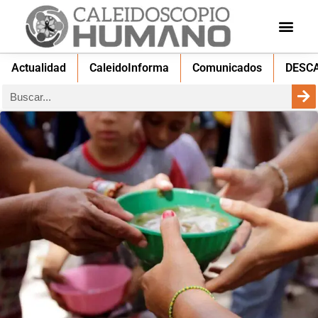
Actualidad
CaleidoInforma
Comunicados
DESC