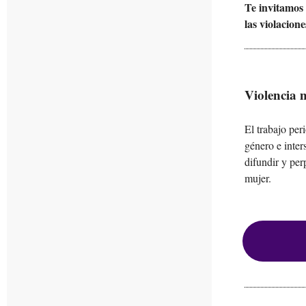
Te invitamos 
las violacio
Violencia 
El trabajo per
género e inters
difundir y per
mujer.