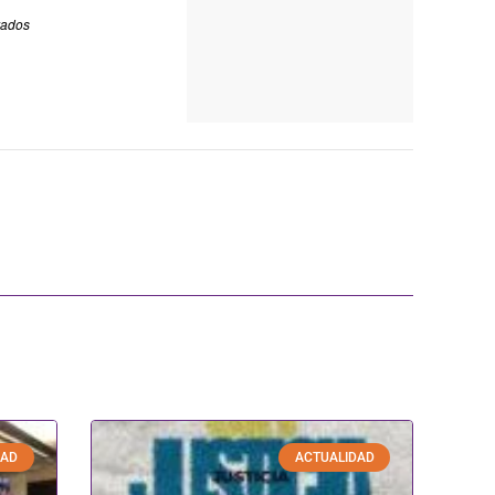
vados
DAD
ACTUALIDAD