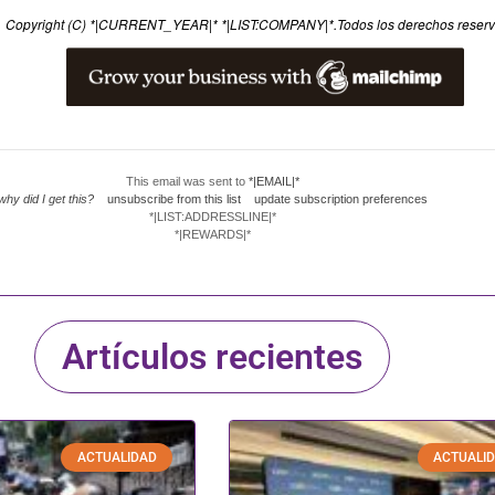
Copyright (C) *|CURRENT_YEAR|* *|LIST:COMPANY|*.
Todos los derechos reser
This email was sent to
*|EMAIL|*
why did I get this?
unsubscribe from this list
update subscription preferences
*|LIST:ADDRESSLINE|*
*|REWARDS|*
Artículos recientes
ACTUALIDAD
ACTUALI