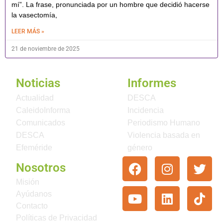
mí”. La frase, pronunciada por un hombre que decidió hacerse
la vasectomía,
LEER MÁS »
21 de noviembre de 2025
Noticias
Informes
Actualidad
DESCA
CaleidoInforma
Incidencia
Comunicados
Periodismo Humano
DESCA
Violencia basada en
Efeméride
género
Nosotros
Misión
Ayúdanos
Contacto
Políticas de Privacidad