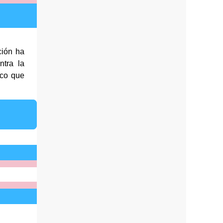
ción ha
ntra la
ico que