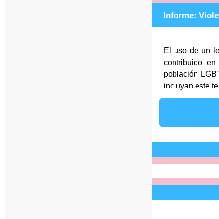
Informe:
Viole
El uso de un l
contribuido en
población LGBTI
incluyan este te