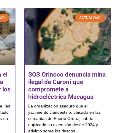
DAD
ACTUALIDAD
 el
SOS Orinoco denuncia mina
la
ilegal de Caroní que
 los
compromete a
hidroeléctrica Macagua
e, las
La organización aseguró que el
utado
yacimiento clandestino, ubicado en las
 vida
cercanías de Puerto Ordaz, habría
duplicado su extensión desde 2024 y
advirtió sobre los riesgos