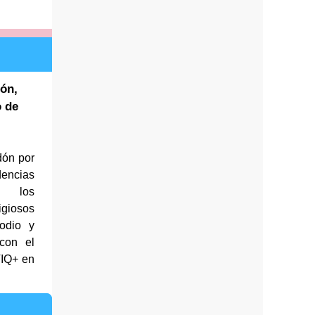
ón,
o de
dón por
dencias
, los
giosos
odio y
con el
TIQ+ en