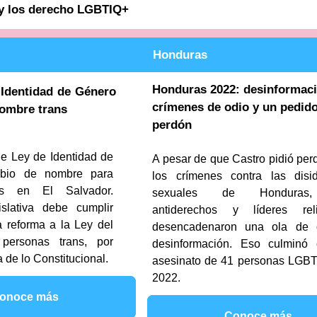
 y los derecho LGBTIQ+
Honduras
Honduras 2022: desinformaci
Identidad de Género
crímenes de odio y un pedid
ombre trans
perdón
ge Ley de Identidad de
A pesar de que Castro pidió per
bio de nombre para
los crímenes contra las disi
ns en El Salvador.
sexuales de Honduras
slativa debe cumplir
antiderechos y líderes reli
a reforma a la Ley del
desencadenaron una ola de 
personas trans, por
desinformación. Eso culminó 
 de lo Constitucional.
asesinato de 41 personas LGB
2022.
onoce más
Conoce más