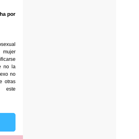
cha por
osexual
 mujer
ficarse
e no la
sexo no
e otras
a este