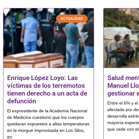
ACTUALIDAD
Enrique López Loyo: Las
Salud ment
víctimas de los terremotos
Manuel Llo
tienen derecho a un acta de
gestionar e
defunción
Entre el 6% y e
afectada por de
El expresidente de la Academia Nacional
desarrolla estré
de Medicina cuestionó que los cuerpos
mayoría experi
quedaran expuestos a altas temperaturas
que cede con el
en la morgue improvisada en Los Silos,
en