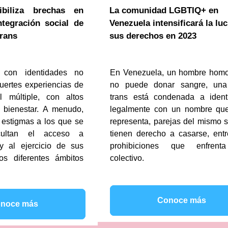
ibiliza brechas en
La comunidad LGBTIQ+ en
tegración social de
Venezuela intensificará la lu
trans
sus derechos en 2023
 con identidades no
En Venezuela, un hombre hom
fuertes experiencias de
no puede donar sangre, una
l múltiple, con altos
trans está condenada a identi
 bienestar. A menudo,
legalmente con un nombre qu
y estigmas a los que se
representa, parejas del mismo 
icultan el acceso a
tienen derecho a casarse, entr
y al ejercicio de sus
prohibiciones que enfrent
os diferentes ámbitos
colectivo.
Conoce más
noce más