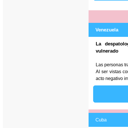
Venezuela
La despatol
vulnerado
Las personas tr
Al ser vistas c
acto negativo im
Cuba