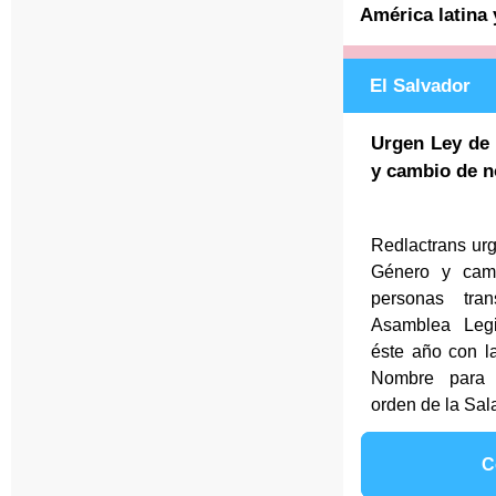
América latina
El Salvador
Urgen Ley de 
y cambio de n
Redlactrans ur
Género y cam
personas tra
Asamblea Legi
éste año con l
Nombre para 
orden de la Sala
C