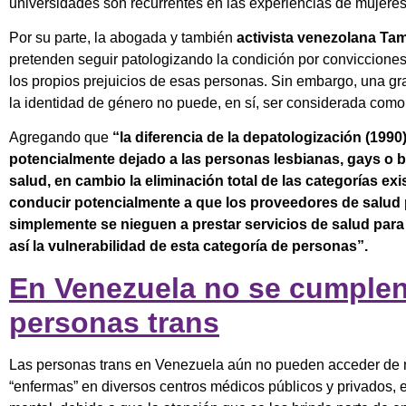
universidades son recurrentes en las experiencias de mujeres
Por su parte, la abogada y también
activista venezolana Ta
pretenden seguir patologizando la condición por conviccion
los propios prejuicios de esas personas. Sin embargo, una gra
la identidad de género no puede, en sí, ser considerada como
Agregando que
“la diferencia de la depatologización (199
potencialmente dejado a las personas lesbianas, gays o b
salud, en cambio la eliminación total de las categorías e
conducir potencialmente a que los proveedores de salud 
simplemente se nieguen a prestar servicios de salud para 
así la vulnerabilidad de esta categoría de personas”.
En Venezuela no se cumplen 
personas trans
Las personas trans en Venezuela aún no pueden acceder de ma
“enfermas” en diversos centros médicos públicos y privados, e