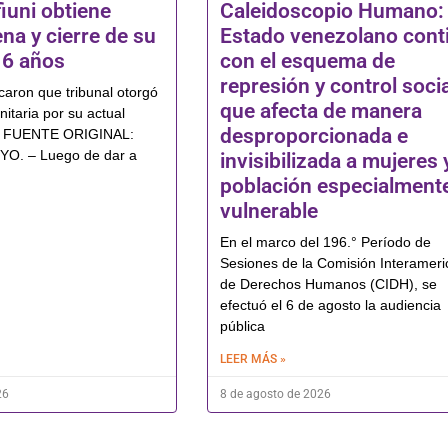
iuni obtiene
Caleidoscopio Humano: 
ena y cierre de su
Estado venezolano cont
16 años
con el esquema de
represión y control socia
icaron que tribunal otorgó
que afecta de manera
itaria por su actual
desproporcionada e
ud FUENTE ORIGINAL:
. – Luego de dar a
invisibilizada a mujeres 
población especialment
vulnerable
En el marco del 196.° Período de
Sesiones de la Comisión Interamer
de Derechos Humanos (CIDH), se
efectuó el 6 de agosto la audiencia
pública
LEER MÁS »
26
8 de agosto de 2026