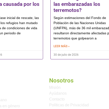
 causada por los
las embarazadas los
terremotos?
ase inicial de rescate, las
Según estimaciones del Fondo de
los refugios han mutado
Población de las Naciones Unidas
a de condiciones de vida
(UNFPA), más de 36 mil embaraza
un periodo de
resultaron directamente afectadas p
terremotos que golpearon a
LEER MÁS »
26
30 de julio de 2026
Nosotros
Misión
Ayúdanos
Contacto
mano
Políticas de Privacidad
a en género