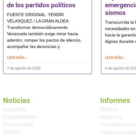
de los partidos políticos
emergencia
sismos
FUENTE ORIGINAL: YENDRI
VELASQUEZ / LA GRAN ALDEA
Transcurrida la f
Transformar democráticamente
necesidades en 
Venezuela también exige mirar hacia
hacia la garantí
adentro: romper los pactos de silencio,
dignas durante 
acompañar las denuncias y
LEER MÁS »
LEER MÁS »
7 de agosto de 2026
4 de agosto de 20
Noticias
Informes
Actualidad
DESCA
CaleidoInforma
Incidencia
Comunicados
Periodismo Hu
DESCA
Violencia basad