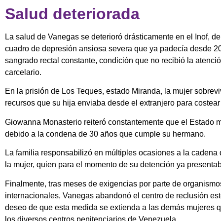
Salud deteriorada
La salud de Vanegas se deterioró drásticamente en el Inof, de
cuadro de depresión ansiosa severa que ya padecía desde 20
sangrado rectal constante, condición que no recibió la atenci
carcelario.
En la prisión de Los Teques, estado Miranda, la mujer sobrevivi
recursos que su hija enviaba desde el extranjero para costear
Giowanna Monasterio reiteró constantemente que el Estado 
debido a la condena de 30 años que cumple su hermano.
La familia responsabilizó en múltiples ocasiones a la cadena
la mujer, quien para el momento de su detención ya presentab
Finalmente, tras meses de exigencias por parte de organism
internacionales, Vanegas abandonó el centro de reclusión es
deseo de que esta medida se extienda a las demás mujeres q
los diversos centros penitenciarios de Venezuela.