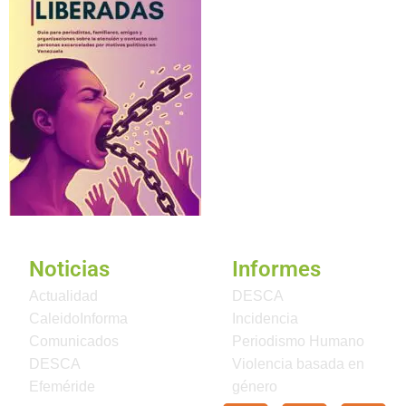
Noticias
Informes
Actualidad
DESCA
CaleidoInforma
Incidencia
Comunicados
Periodismo Humano
DESCA
Violencia basada en
Efeméride
género