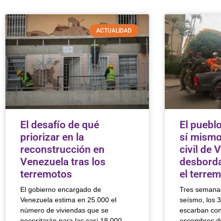
ACTUALIDAD
El desafío de qué
El pueblo
priorizar en la
sí mismo
reconstrucción en
civil de 
Venezuela tras los
desborda
terremotos
el terre
El gobierno encargado de
Tres semanas
Venezuela estima en 25.000 el
seísmo, los 3
número de viviendas que se
escarban con
necesitarán para las casi 18.000
escombros de