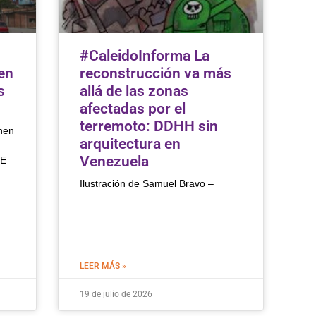
#CaleidoInforma La
en
reconstrucción va más
s
allá de las zonas
afectadas por el
terremoto: DDHH sin
nen
arquitectura en
Venezuela
TE
Ilustración de Samuel Bravo –
LEER MÁS »
19 de julio de 2026