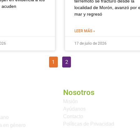
terremoto se fracturó desde la
e acuden
localidad de Morón, avanzó por e
mar y regresó
LEER MÁS »
2026
17 de julio de 2026
1
2
Nosotros
Misión
Ayúdanos
Contacto
mano
Políticas de Privacidad
a en género