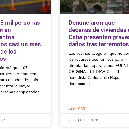
3 mil personas
Denunciaron que
n en
decenas de viviendas 
entos
Catia presentan grave
rios casi un mes
daños tras terremotos
de los
Los vecinos aseguran que no tie
os
los recursos económicos para
afrontar las reparaciones FUEN
informó que 107
ORIGINAL: EL DIARIO. – El
porales permanecen
periodista Carlos Julio Rojas
atro estados del país.
denunció el
ncentra la mayor
personas desplazadas
LEER MÁS »
2026
20 de julio de 2026