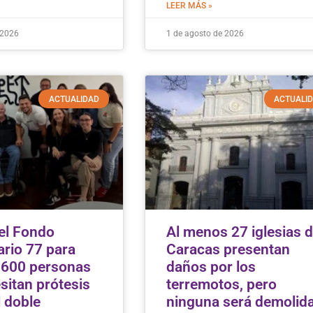
LEER MÁS »
 2026
1 de agosto de 2026
ACTUALIDAD
ACTUALI
el Fondo
Al menos 27 iglesias 
rio 77 para
Caracas presentan
 600 personas
daños por los
sitan prótesis
terremotos, pero
l doble
ninguna será demolid