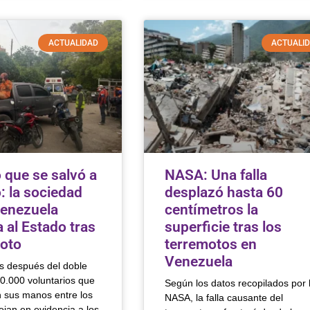
ACTUALIDAD
ACTUALI
 que se salvó a
NASA: Una falla
: la sociedad
desplazó hasta 60
Venezuela
centímetros la
 al Estado tras
superficie tras los
moto
terremotos en
Venezuela
 después del doble
0.000 voluntarios que
Según los datos recopilados por 
 sus manos entre los
NASA, la falla causante del
jan en evidencia a los