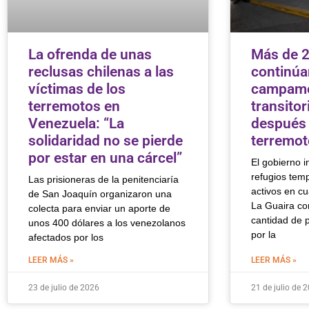
La ofrenda de unas
Más de 2
reclusas chilenas a las
continúa
víctimas de los
campam
terremotos en
transito
Venezuela: “La
después 
solidaridad no se pierde
terremot
por estar en una cárcel”
El gobierno 
refugios tem
Las prisioneras de la penitenciaría
activos en cu
de San Joaquín organizaron una
La Guaira co
colecta para enviar un aporte de
cantidad de 
unos 400 dólares a los venezolanos
por la
afectados por los
LEER MÁS »
LEER MÁS »
23 de julio de 2026
21 de julio de 