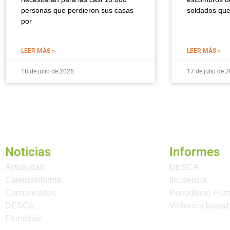
personas que perdieron sus casas
soldados qu
por
LEER MÁS »
LEER MÁS »
18 de julio de 2026
17 de julio de 
Noticias
Informes
Actualidad
DESCA
CaleidoInforma
Incidencia
Comunicados
Periodismo Hu
DESCA
Violencia basad
Efeméride