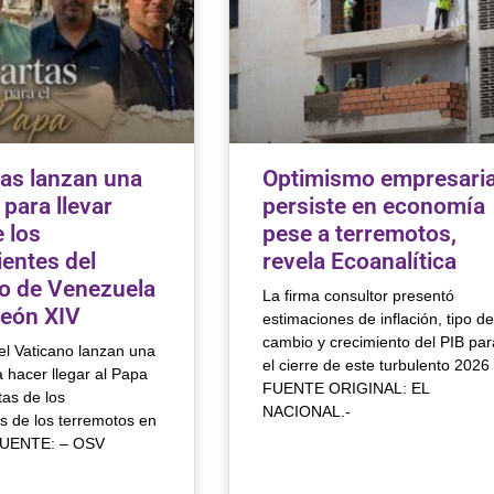
tas lanzan una
Optimismo empresaria
a para llevar
persiste en economía
 los
pese a terremotos,
ientes del
revela Ecoanalítica
o de Venezuela
La firma consultor presentó
León XIV
estimaciones de inflación, tipo de
cambio y crecimiento del PIB par
el Vaticano lanzan una
el cierre de este turbulento 2026
ra hacer llegar al Papa
FUENTE ORIGINAL: EL
as de los
NACIONAL.-
s de los terremotos en
FUENTE: – OSV