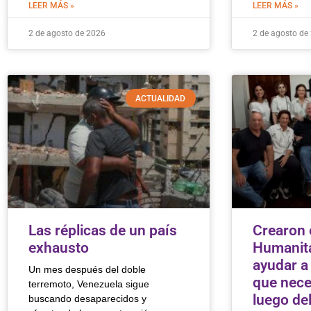
LEER MÁS »
LEER MÁS »
2 de agosto de 2026
2 de agosto de
ACTUALIDAD
Las réplicas de un país
Crearon 
exhausto
Humanita
ayudar a
Un mes después del doble
que nece
terremoto, Venezuela sigue
luego de
buscando desaparecidos y