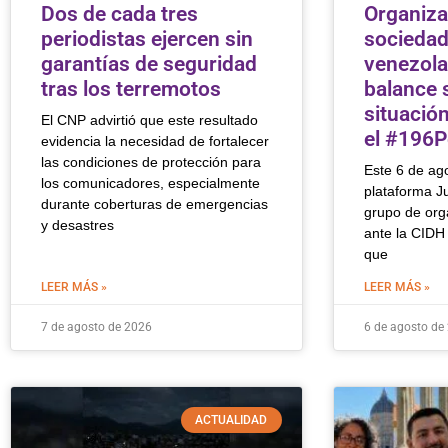
Dos de cada tres
Organiza
periodistas ejercen sin
sociedad 
garantías de seguridad
venezola
tras los terremotos
balance 
situació
El CNP advirtió que este resultado
el #196
evidencia la necesidad de fortalecer
las condiciones de protección para
Este 6 de ago
los comunicadores, especialmente
plataforma Ju
durante coberturas de emergencias
grupo de org
y desastres
ante la CIDH 
que
LEER MÁS »
LEER MÁS »
7 de agosto de 2026
6 de agosto de
ACTUALIDAD