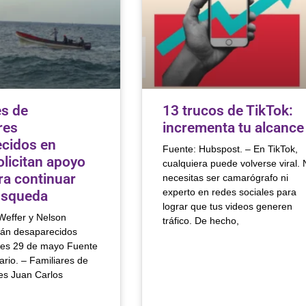
es de
13 trucos de TikTok:
res
incrementa tu alcance
cidos en
Fuente: Hubspost. – En TikTok,
olicitan apoyo
cualquiera puede volverse viral.
ra continuar
necesitas ser camarógrafo ni
experto en redes sociales para
úsqueda
lograr que tus videos generen
Weffer y Nelson
tráfico. De hecho,
án desaparecidos
ves 29 de mayo Fuente
iario. – Familiares de
es Juan Carlos