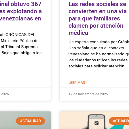
inal obtuvo 367
Las redes sociales se
res explotando a
convierten en una vía
venezolanas en
para que familiares
clamen por atención
médica
inal: CRÓNICAS DEL
Ministerio Público de
Un experto consultado por Cróni
ta al Tribunal Supremo
Uno señala que en el contexto
 Bajos que oblige a los
venezolano se ha normalizado q
los ciudadanos utilicen las redes
sociales para solicitar atención
LEER MÁS »
e 2026
12 de noviembre de 2025
ACTUALIDAD
ACTUALI