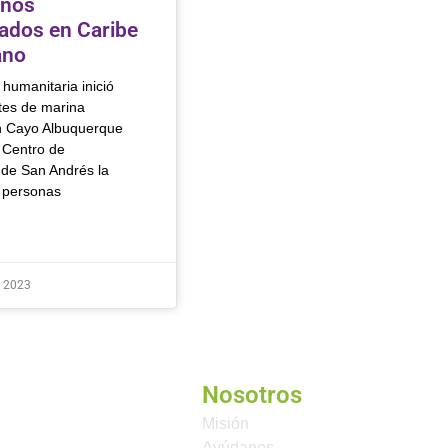
anos
ados en Caribe
ano
humanitaria inició
tes de marina
n Cayo Albuquerque
 Centro de
de San Andrés la
 personas
e 2023
Nosotros
Misión
Ayúdanos