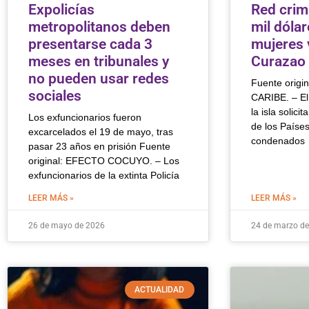
Expolicías
Red crim
metropolitanos deben
mil dóla
presentarse cada 3
mujeres 
meses en tribunales y
Curazao
no pueden usar redes
Fuente orig
sociales
CARIBE. – El 
la isla solici
Los exfuncionarios fueron
de los Países
excarcelados el 19 de mayo, tras
condenados
pasar 23 años en prisión Fuente
original: EFECTO COCUYO. – Los
exfuncionarios de la extinta Policía
LEER MÁS »
LEER MÁS »
26 de mayo de 2026
24 de marzo d
ACTUALIDAD