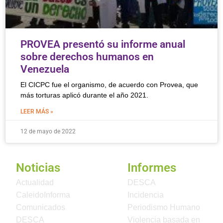
PROVEA presentó su informe anual
sobre derechos humanos en
Venezuela
El CICPC fue el organismo, de acuerdo con Provea, que
más torturas aplicó durante el año 2021.
LEER MÁS »
12 de mayo de 2022
Noticias
Informes
Actualidad
DESCA
CaleidoInforma
Incidencia
Comunicados
Periodismo Humano
DESCA
Violencia basada en