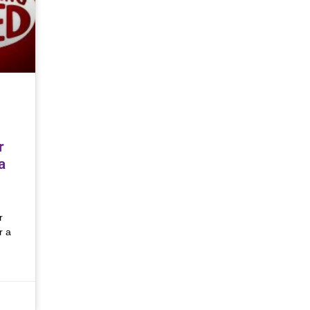
r
a
r
r a