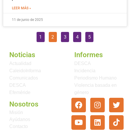
LEER MÁS »
11 de junio de 2025
1
2
3
4
5
Noticias
Informes
Actualidad
DESCA
CaleidoInforma
Incidencia
Comunicados
Periodismo Humano
DESCA
Violencia basada en
Efeméride
género
Nosotros
Misión
Ayúdanos
Contacto