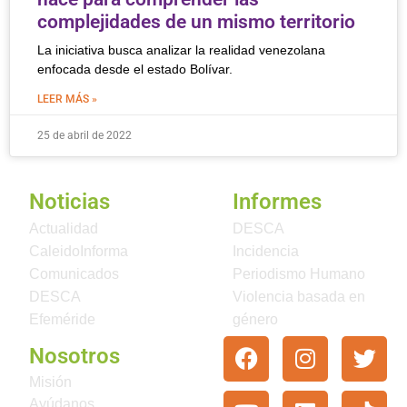
complejidades de un mismo territorio
La iniciativa busca analizar la realidad venezolana
enfocada desde el estado Bolívar.
LEER MÁS »
25 de abril de 2022
Noticias
Informes
Actualidad
DESCA
CaleidoInforma
Incidencia
Comunicados
Periodismo Humano
DESCA
Violencia basada en
Efeméride
género
Nosotros
Misión
Ayúdanos