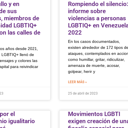
llo y en
Rompiendo el silencio
de sus
informe sobre
, miembros de
violencias a personas
nidad LGBTIQ+
LGBTIQ+ en Venezuel
on las calles de
2022
En los casos documentados,
existen alrededor de 172 tipos d
os años desde 2021,
ataques, contemplados en accio
 LGBTIQ+ llenó de
como humillar, gritar, ridiculizar,
ensajes y colores las
amenaza de muerte, acosar,
apital para reivindicar
golpear, herir y
LEER MÁS »
023
25 de abril de 2023
por el
Movimientos LGBTI
o igualitario
exigen creación de un