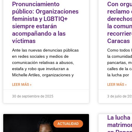
Pronunciamiento
Con orgu
público: Organizaciones
reclamo 
feminista y LGBTIQ+
derechos
siempre estarán
la comu
acompañando a las
recorrier
víctimas
Caracas
Ante las nuevas denuncias públicas
Como todos l
en redes sociales y medios de
la comunidad
comunicación relativas a abusos,
pancartas, m
estafa y robo que involucran a
calles de la c
Michelle Artiles, organizaciones y
la lucha por
LEER MÁS »
LEER MÁS »
30 de septiembre de 2025
3 de julio de 2
La lucha 
matrimoni
ACTUALIDAD