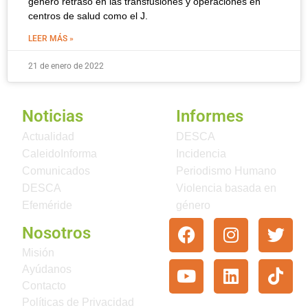
generó retraso en las transfusiones y operaciones en
centros de salud como el J.
LEER MÁS »
21 de enero de 2022
Noticias
Informes
Actualidad
DESCA
CaleidoInforma
Incidencia
Comunicados
Periodismo Humano
DESCA
Violencia basada en
Efeméride
género
Nosotros
Misión
Ayúdanos
Contacto
Políticas de Privacidad