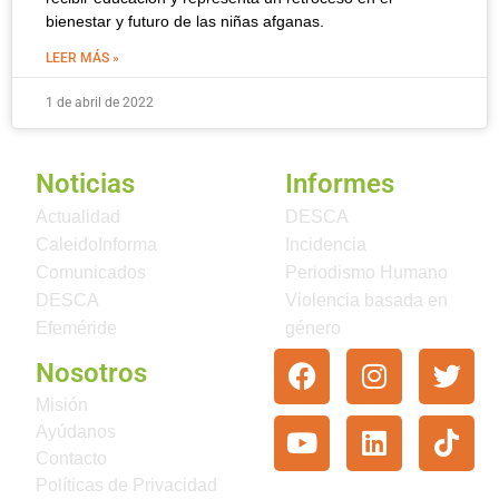
bienestar y futuro de las niñas afganas.
LEER MÁS »
1 de abril de 2022
Noticias
Informes
Actualidad
DESCA
CaleidoInforma
Incidencia
Comunicados
Periodismo Humano
DESCA
Violencia basada en
Efeméride
género
Nosotros
Misión
Ayúdanos
Contacto
Políticas de Privacidad