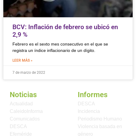
BCV: Inflación de febrero se ubicó en
2,9 %
Febrero es el sexto mes consecutivo en el que se
registra un índice inflacionario de un dígito.
LEER MÁS »
7 de marzo de 2022
Noticias
Informes
Actualidad
DESCA
CaleidoInforma
Incidencia
Comunicados
Periodismo Humano
DESCA
Violencia basada en
Efeméride
género