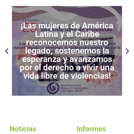
¡Las mujeres de América
Latina y el Caribe
D
reconocemos nuestro
legado, sostenemos la
esperanza y avanzamos
por el derecho a vivir una
vida libre de violencias!
Noticias
Informes