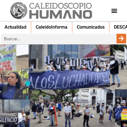
Actualidad
CaleidoInforma
Comunicados
DESC