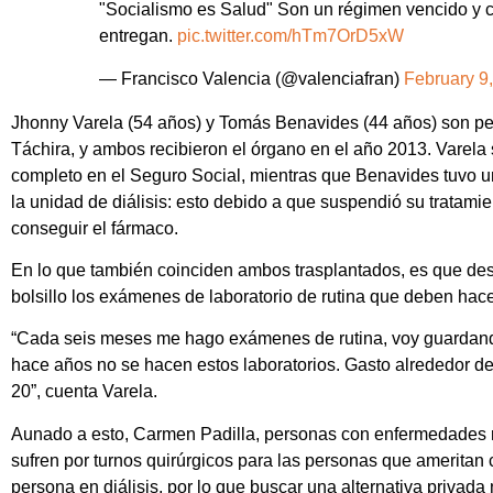
"Socialismo es Salud" Son un régimen vencido y 
entregan.
pic.twitter.com/hTm7OrD5xW
— Francisco Valencia (@valenciafran)
February 9
Jhonny Varela (54 años) y Tomás Benavides (44 años) son per
Táchira, y ambos recibieron el órgano en el año 2013. Varela
completo en el Seguro Social, mientras que Benavides tuvo u
la unidad de diálisis: esto debido a que suspendió su tratami
conseguir el fármaco.
En lo que también coinciden ambos trasplantados, es que de
bolsillo los exámenes de laboratorio de rutina que deben hac
“Cada seis meses me hago exámenes de rutina, voy guardand
hace años no se hacen estos laboratorios. Gasto alrededor de
20”, cuenta Varela.
Aunado a esto, Carmen Padilla, personas con enfermedades r
sufren por turnos quirúrgicos para las personas que ameritan c
persona en diálisis, por lo que buscar una alternativa privad