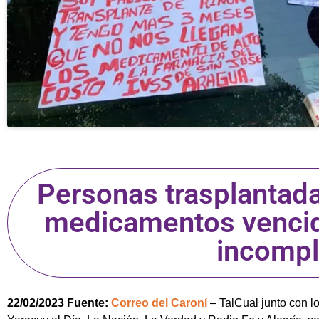
Personas trasplantada
medicamentos vencid
incompl
22/02/2023 Fuente:
Correo del Caroní
– TalCual junto con l