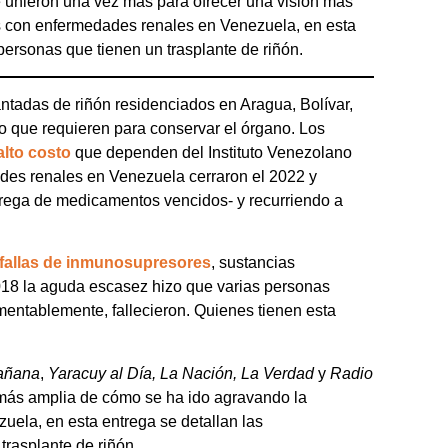
e unieron una vez más para ofrecer una visión más
s con enfermedades renales en Venezuela, en esta
personas que tienen un trasplante de riñón.
antadas de riñón residenciados en Aragua, Bolívar,
eto que requieren para conservar el órgano. Los
alto costo
que dependen del Instituto Venezolano
des renales en Venezuela cerraron el 2022 y
trega de medicamentos vencidos- y recurriendo a
fallas de inmunosupresores
, sustancias
018 la aguda escasez hizo que varias personas
mentablemente, fallecieron. Quienes tienen esta
añana
,
Yaracuy al Día, La Nación, La Verdad
y
Radio
 más amplia de cómo se ha ido agravando la
uela, en esta entrega se detallan las
trasplante de riñón.