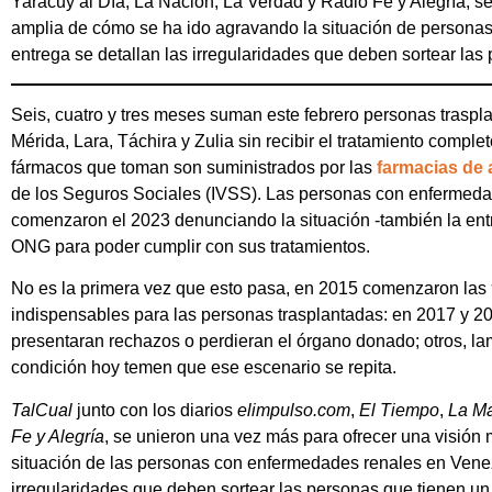
Yaracuy al Día, La Nación, La Verdad y Radio Fe y Alegría, s
amplia de cómo se ha ido agravando la situación de persona
entrega se detallan las irregularidades que deben sortear las 
Seis, cuatro y tres meses suman este febrero personas traspl
Mérida, Lara, Táchira y Zulia sin recibir el tratamiento compl
fármacos que toman son suministrados por las
farmacias de 
de los Seguros Sociales (IVSS). Las personas con enfermeda
comenzaron el 2023 denunciando la situación -también la en
ONG para poder cumplir con sus tratamientos.
No es la primera vez que esto pasa, en 2015 comenzaron las
indispensables para las personas trasplantadas: en 2017 y 2
presentaran rechazos o perdieran el órgano donado; otros, la
condición hoy temen que ese escenario se repita.
TalCual
junto con los diarios
elimpulso.com
,
El Tiempo
,
La M
Fe y Alegría
, se unieron una vez más para ofrecer una visión
situación de las personas con enfermedades renales en Venez
irregularidades que deben sortear las personas que tienen un 