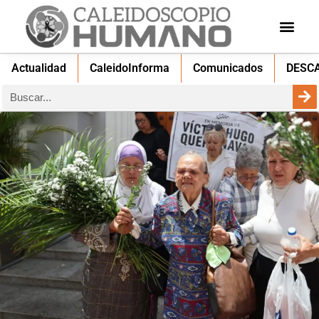
Actualidad
CaleidoInforma
Comunicados
DESC