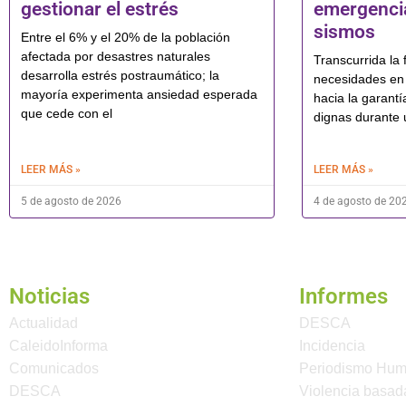
gestionar el estrés
emergencia
sismos
Entre el 6% y el 20% de la población
afectada por desastres naturales
Transcurrida la f
desarrolla estrés postraumático; la
necesidades en 
mayoría experimenta ansiedad esperada
hacia la garantí
que cede con el
dignas durante 
LEER MÁS »
LEER MÁS »
5 de agosto de 2026
4 de agosto de 20
Noticias
Informes
Actualidad
DESCA
CaleidoInforma
Incidencia
Comunicados
Periodismo Hu
DESCA
Violencia basad