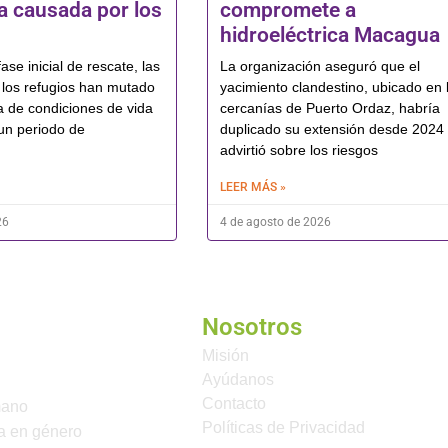
 causada por los
compromete a
hidroeléctrica Macagua
ase inicial de rescate, las
La organización aseguró que el
los refugios han mutado
yacimiento clandestino, ubicado en 
a de condiciones de vida
cercanías de Puerto Ordaz, habría
un periodo de
duplicado su extensión desde 2024
advirtió sobre los riesgos
LEER MÁS »
26
4 de agosto de 2026
Nosotros
Misión
Ayúdanos
Contacto
mano
Políticas de Privacidad
a en género