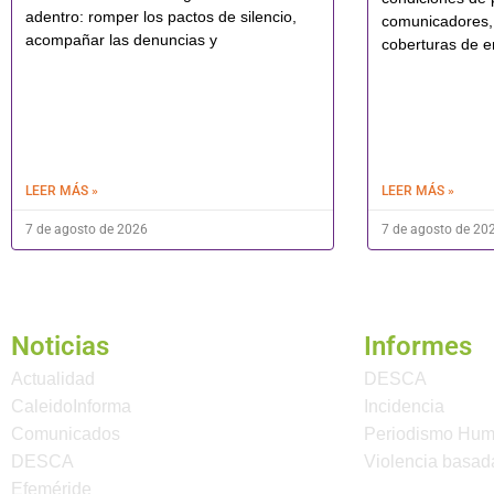
adentro: romper los pactos de silencio,
comunicadores,
acompañar las denuncias y
coberturas de e
LEER MÁS »
LEER MÁS »
7 de agosto de 2026
7 de agosto de 20
Noticias
Informes
Actualidad
DESCA
CaleidoInforma
Incidencia
Comunicados
Periodismo Hu
DESCA
Violencia basad
Efeméride