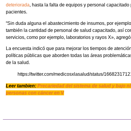
deteriorada
, hasta la falta de equipos y personal capacitad
pacientes.
“Sin duda alguna el abastecimiento de insumos, por ejemplo,
también la cantidad de personal de salud capacitado, así co
servicios, como por ejemplo, laboratorios y rayos X», agregó 
La encuesta indicó que para mejorar los tiempos de atenció
políticas públicas que aborden todas las áreas problemáticas
de la salud.
https://twitter.com/medicosxlasalud/status/1668231
Leer tambien:
Precariedad del sistema de salud y bajo ni
personas con cáncer en V