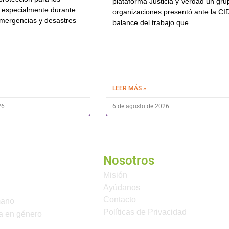
plataforma Justicia y Verdad un gru
 especialmente durante
organizaciones presentó ante la CI
mergencias y desastres
balance del trabajo que
LEER MÁS »
26
6 de agosto de 2026
Nosotros
Misión
Ayúdanos
Contacto
mano
Políticas de Privacidad
a en género