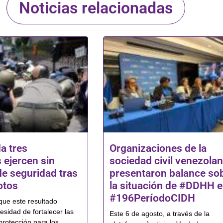
Noticias relacionadas
a tres
Organizaciones de la
 ejercen sin
sociedad civil venezola
de seguridad tras
presentaron balance so
otos
la situación de #DDHH e
#196PeríodoCIDH
que este resultado
esidad de fortalecer las
Este 6 de agosto, a través de la
protección para los