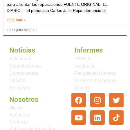
para afrontar las reparaciones FUENTE ORIGINAL: EL
DIARIO. – El periodista Carlos Julio Rojas denunció el
LEER MÁS »
20 de julio de 2026
Noticias
Informes
Actualidad
DESCA
CaleidoInforma
Incidencia
Comunicados
Periodismo Humano
DESCA
Violencia basada en
Efeméride
género
Nosotros
Misión
Ayúdanos
Contacto
Políticas de Privacidad