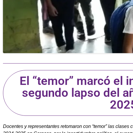
El “temor” marcó el i
segundo lapso del a
202
Docentes y representantes retomaron con “temor” las clases 