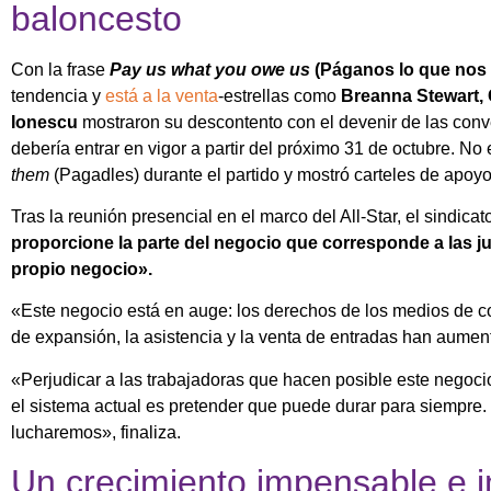
baloncesto
Con la frase
Pay us what you owe us
(Páganos lo que nos
tendencia y
está a la venta
-estrellas como
Breanna Stewart, C
Ionescu
mostraron su descontento con el devenir de las conv
debería entrar en vigor a partir del próximo 31 de octubre. No
them
(Pagadles) durante el partido y mostró carteles de apoyo 
Tras la reunión presencial en el marco del All-Star, el sindi
proporcione la parte del negocio que corresponde a las j
propio negocio».
«Este negocio está en auge: los derechos de los medios de co
de expansión, la asistencia y la venta de entradas han aumen
«Perjudicar a las trabajadoras que hacen posible este negocio
el sistema actual es pretender que puede durar para siempr
lucharemos», finaliza.
Un crecimiento impensable e 