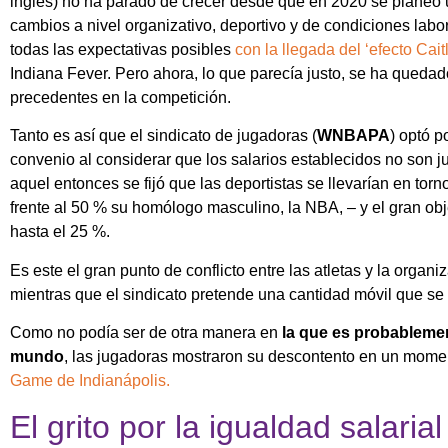
inglés) no ha parado de crecer desde que en 2020 se planeó
cambios a nivel organizativo, deportivo y de condiciones labo
todas las expectativas posibles
con la llegada del ‘efecto Caitl
Indiana Fever. Pero ahora, lo que parecía justo, se ha quedad
precedentes en la competición.
Tanto es así que el sindicato de jugadoras (
WNBAPA
) optó p
convenio al considerar que los salarios establecidos no son j
aquel entonces se fijó que las deportistas se llevarían en torn
frente al 50 % su homólogo masculino, la NBA, – y el gran obj
hasta el 25 %.
Es este el gran punto de conflicto entre las atletas y la organiz
mientras que el sindicato pretende una cantidad móvil que se 
Como no podía ser de otra manera en
la que es probablement
mundo
, las jugadoras mostraron su descontento en un momen
Game de Indianápolis.
El grito por la igualdad salaria