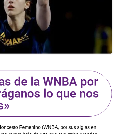
oras de la WNBA por
«Páganos lo que nos
s»
loncesto Femenino (WNBA, por sus siglas en