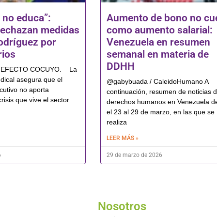
 no educa”:
Aumento de bono no cu
rechazan medidas
como aumento salarial:
odríguez por
Venezuela en resumen
rios
semanal en materia de
DDHH
l: EFECTO COCUYO. – La
ndical asegura que el
@gabybuada / CaleidoHumano A
cutivo no aporta
continuación, resumen de noticias 
risis que vive el sector
derechos humanos en Venezuela d
el 23 al 29 de marzo, en las que se
realiza
LEER MÁS »
6
29 de marzo de 2026
Nosotros