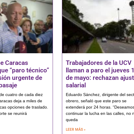
de Caracas
Trabajadores de la UCV
que “paro técnico”
llaman a paro el jueves 
isión urgente de
de mayo: rechazan ajus
 pasaje
salarial
 de cuatro de cada diez
Eduardo Sánchez, dirigente del sec
racas deja a miles de
obrero, señaló que este paro se
cas opciones de traslado.
extenderá por 24 horas. “Deseamo
orte se reunirá
continuar la lucha en las calles, no 
queda
LEER MÁS »