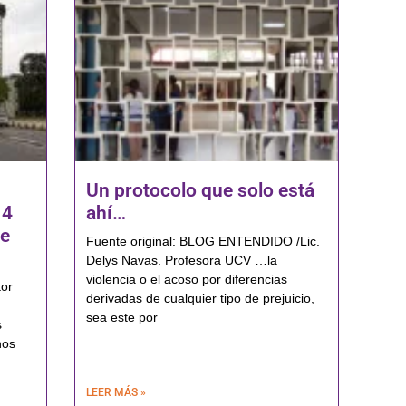
Un protocolo que solo está
14
ahí…
te
Fuente original: BLOG ENTENDIDO /Lic.
Delys Navas. Profesora UCV …la
violencia o el acoso por diferencias
tor
derivadas de cualquier tipo de prejuicio,
sea este por
s
nos
LEER MÁS »