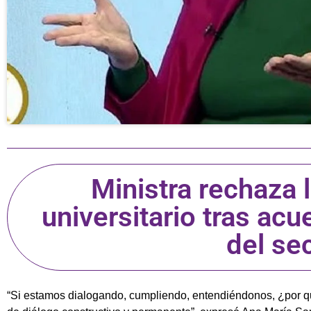
Ministra rechaza 
universitario tras ac
del se
“Si estamos dialogando, cumpliendo, entendiéndonos, ¿por qu