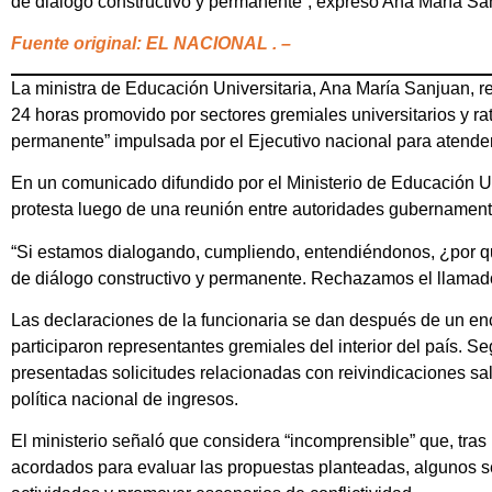
de diálogo constructivo y permanente”, expresó Ana María Sa
Fuente original: EL NACIONAL . –
La ministra de Educación Universitaria, Ana María Sanjuan, r
24 horas promovido por sectores gremiales universitarios y ratif
permanente” impulsada por el Ejecutivo nacional para atende
En un comunicado difundido por el Ministerio de Educación Un
protesta luego de una reunión entre autoridades gubernamenta
“Si estamos dialogando, cumpliendo, entendiéndonos, ¿por qu
de diálogo constructivo y permanente. Rechazamos el llamado 
Las declaraciones de la funcionaria se dan después de un encu
participaron representantes gremiales del interior del país. 
presentadas solicitudes relacionadas con reivindicaciones sala
política nacional de ingresos.
El ministerio señaló que considera “incomprensible” que, tras 
acordados para evaluar las propuestas planteadas, algunos s