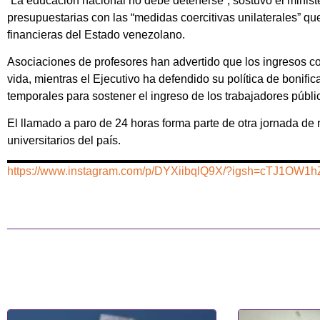
“La educación nacional no debe detenerse”, sostuvo el minister
presupuestarias con las “medidas coercitivas unilaterales” qu
financieras del Estado venezolano.
Asociaciones de profesores han advertido que los ingresos con
vida, mientras el Ejecutivo ha defendido su política de boni
temporales para sostener el ingreso de los trabajadores públi
El llamado a paro de 24 horas forma parte de otra jornada de
universitarios del país.
https://www.instagram.com/p/DYXiibqlQ9X/?igsh=cTJ1OW1