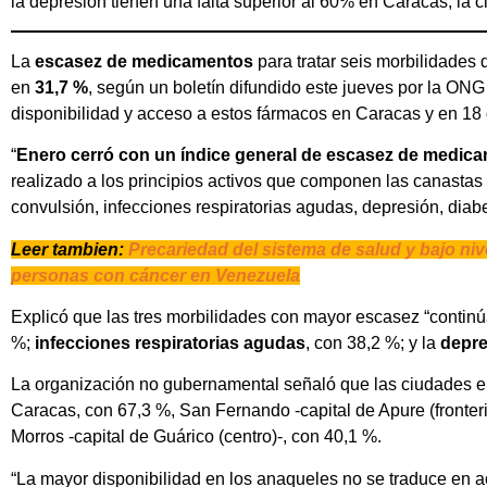
la depresión tienen una falta superior al 60% en Caracas, la 
La
escasez de medicamentos
para tratar seis morbilidades 
en
31,7 %
, según un boletín difundido este jueves por la ON
disponibilidad y acceso a estos fármacos en Caracas y en 18 
“
Enero cerró con un índice general de escasez de medic
realizado a los principios activos que componen las canastas 
convulsión, infecciones respiratorias agudas, depresión, diabet
Leer tambien:
Precariedad del sistema de salud y bajo niv
personas con cáncer en Venezuela
Explicó que las tres morbilidades con mayor escasez “continú
%;
infecciones respiratorias agudas
, con 38,2 %; y la
depre
La organización no gubernamental señaló que las ciudades en
Caracas, con 67,3 %, San Fernando -capital de Apure (fronte
Morros -capital de Guárico (centro)-, con 40,1 %.
“La mayor disponibilidad en los anaqueles no se traduce en ac