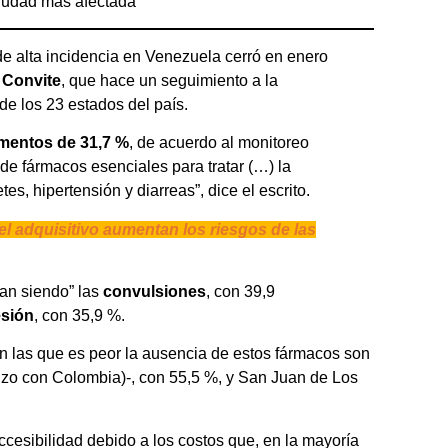
ciudad más afectada
de alta incidencia en Venezuela cerró en enero
G
Convite
, que hace un seguimiento a la
de los 23 estados del país.
amentos de 31,7 %
, de acuerdo al monitoreo
de fármacos esenciales para tratar (…) la
es, hipertensión y diarreas”, dice el escrito.
el adquisitivo aumentan los riesgos de las
an siendo” las
convulsiones
, con 39,9
sión
, con 35,9 %.
 las que es peor la ausencia de estos fármacos son
rizo con Colombia)-, con 55,5 %, y San Juan de Los
cesibilidad debido a los costos que, en la mayoría