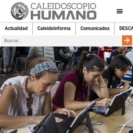
Actualidad
CaleidoInforma
Comunicados
DESC