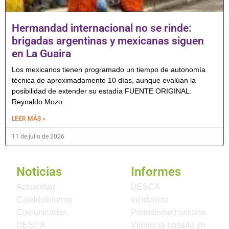
Hermandad internacional no se rinde:
brigadas argentinas y mexicanas siguen
en La Guaira
Los mexicanos tienen programado un tiempo de autonomía
técnica de aproximadamente 10 días, aunque evalúan la
posibilidad de extender su estadía FUENTE ORIGINAL:
Reynaldo Mozo
LEER MÁS »
11 de julio de 2026
Noticias
Informes
Actualidad
DESCA
CaleidoInforma
Incidencia
Comunicados
Periodismo Humano
DESCA
Violencia basada en