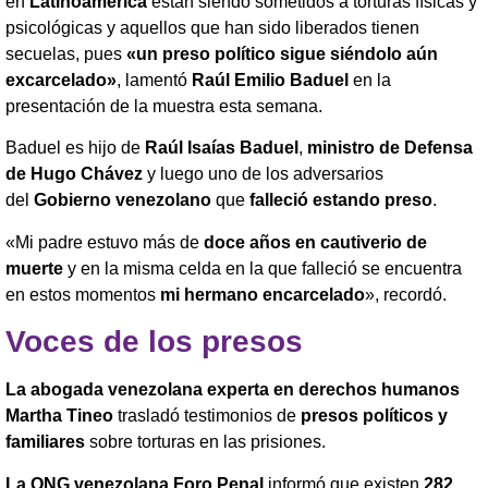
en
Latinoamérica
están siendo sometidos a torturas físicas y
psicológicas y aquellos que han sido liberados tienen
secuelas, pues
«un preso político sigue siéndolo aún
excarcelado»
, lamentó
Raúl Emilio Baduel
en la
presentación de la muestra esta semana.
Baduel es hijo de
Raúl Isaías Baduel
,
ministro de Defensa
de Hugo Chávez
y luego uno de los adversarios
del
Gobierno venezolano
que
falleció estando preso
.
«Mi padre estuvo más de
doce años en cautiverio de
muerte
y en la misma celda en la que falleció se encuentra
en estos momentos
mi hermano encarcelado
», recordó.
Voces de los presos
La abogada venezolana experta en derechos humanos
Martha Tineo
trasladó testimonios de
presos políticos y
familiares
sobre torturas en las prisiones.
La ONG venezolana Foro Penal
informó que existen
282