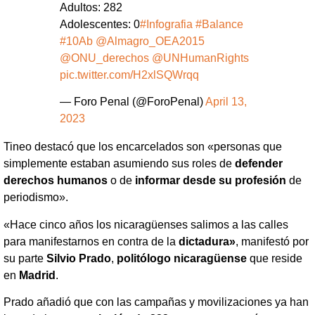
Adultos: 282
Adolescentes: 0
#Infografia
#Balance
#10Ab
@Almagro_OEA2015
@ONU_derechos
@UNHumanRights
pic.twitter.com/H2xlSQWrqq
— Foro Penal (@ForoPenal)
April 13,
2023
Tineo destacó que los encarcelados son «personas que
simplemente estaban asumiendo sus roles de
defender
derechos humanos
o de
informar desde su profesión
de
periodismo».
«Hace cinco años los nicaragüenses salimos a las calles
para manifestarnos en contra de la
dictadura»
, manifestó por
su parte
Silvio Prado
,
politólogo nicaragüense
que reside
en
Madrid
.
Prado añadió que con las campañas y movilizaciones ya han