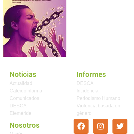
Noticias
Informes
Actualidad
DESCA
CaleidoInforma
Incidencia
Comunicados
Periodismo Humano
DESCA
Violencia basada en
Efeméride
género
Nosotros
Misión