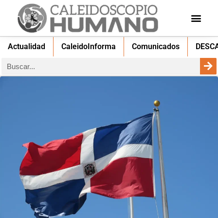
Actualidad
CaleidoInforma
Comunicados
DESC