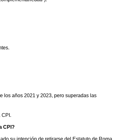
ntes.
tre los años 2021 y 2023, pero superadas las
a CPI.
la CPI?
do su intención de retirarse del Estatuto de Roma,