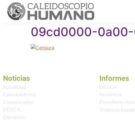
09cd0000-0a00-
Noticias
Informes
Actualidad
DESCA
CaleidoInforma
Incidencia
Comunicados
Periodismo Hu
DESCA
Violencia basad
Efeméride