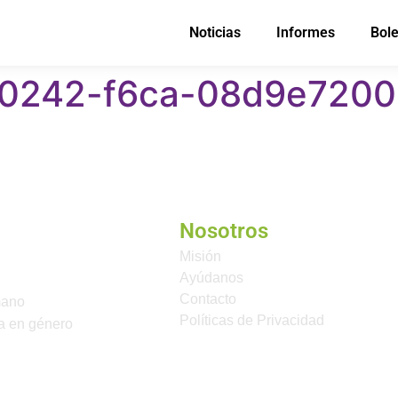
Noticias
Informes
Bole
0242-f6ca-08d9e7200
Nosotros
Misión
Ayúdanos
Contacto
mano
Políticas de Privacidad
a en género