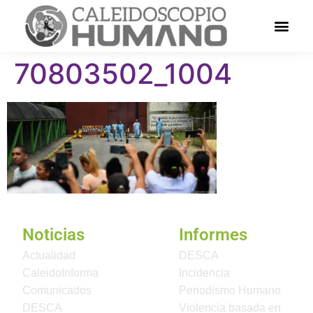
70803502_1004
Noticias
Informes
Actualidad
DESCA
CaleidoInforma
Incidencia
Comunicados
Periodismo Humano
DESCA
Violencia basada en