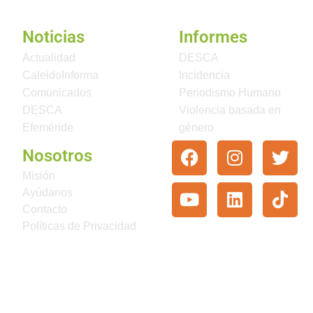
Noticias
Informes
Actualidad
DESCA
CaleidoInforma
Incidencia
Comunicados
Periodismo Humano
DESCA
Violencia basada en
Efeméride
género
Nosotros
Misión
Ayúdanos
Contacto
Políticas de Privacidad