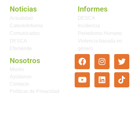
Noticias
Informes
Actualidad
DESCA
CaleidoInforma
Incidencia
Comunicados
Periodismo Humano
DESCA
Violencia basada en
Efeméride
género
Nosotros
Misión
Ayúdanos
Contacto
Políticas de Privacidad