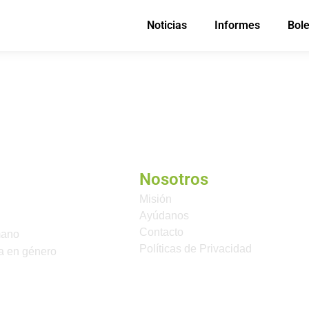
Noticias
Informes
Bole
Nosotros
Misión
Ayúdanos
Contacto
mano
Políticas de Privacidad
a en género