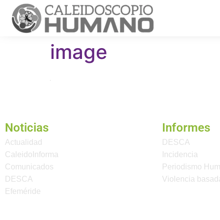
image
Noticias
Informes
Actualidad
DESCA
CaleidoInforma
Incidencia
Comunicados
Periodismo Hu
DESCA
Violencia basad
Efeméride