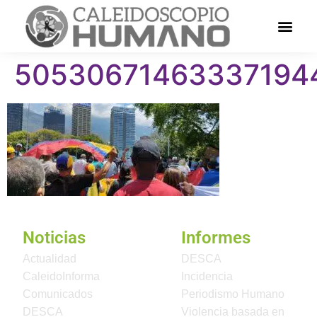
50530671463337194
Noticias
Informes
Actualidad
DESCA
CaleidoInforma
Incidencia
Comunicados
Periodismo Humano
DESCA
Violencia basada en