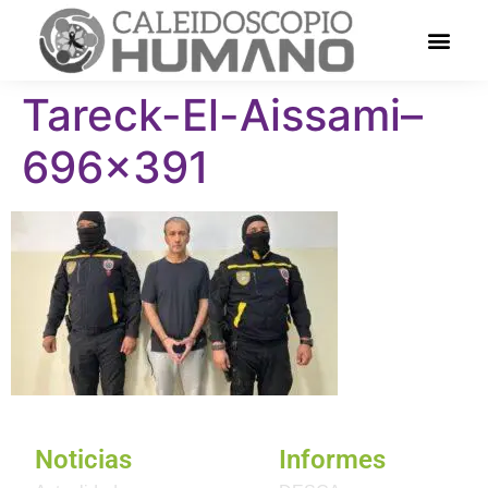
Tareck-El-Aissami–
696×391
Noticias
Informes