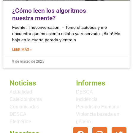
¿Cómo leen los algoritmos
nuestra mente?
Fuente: Theconversation. – Tomo el autobús y me
encuentro que mi asiento estaba ya reservado. ¡Bien! Me
bajo en la cuarta parada y entro a
LEER MÁS »
9 de marzo de 2025
Noticias
Informes
Actualidad
DESCA
CaleidoInforma
Incidencia
Comunicados
Periodismo Humano
DESCA
Violencia basada en
Efeméride
género