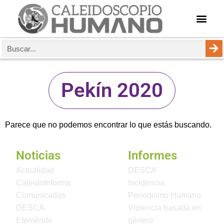
Pekín 2020
Parece que no podemos encontrar lo que estás buscando.
Noticias
Informes
Actualidad
DESCA
CaleidoInforma
Incidencia
Comunicados
Periodismo Humano
DESCA
Violencia basada en
Efeméride
género